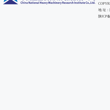
COPY
地 址
陕ICP备