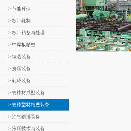
> 节能环保
> 板带轧制
> 板带精整与处理
> 中厚板精整
> 锻造装备
> 挤压装备
> 轧环装备
> 管棒材成型装备
> 管棒型材精整装备
> 油气输送装备
> 液压技术与装备