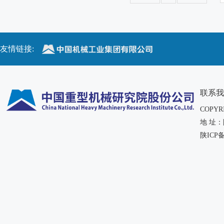
友情链接:
联系我
COPY
地 址
陕ICP备