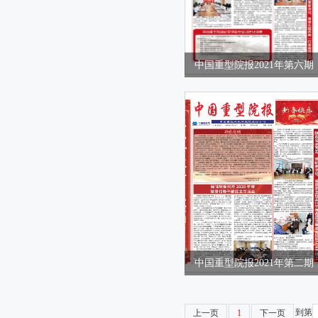
中国重型院报2021年第六期
中国重型院报2021年第二期
到第
上一页
1
下一页