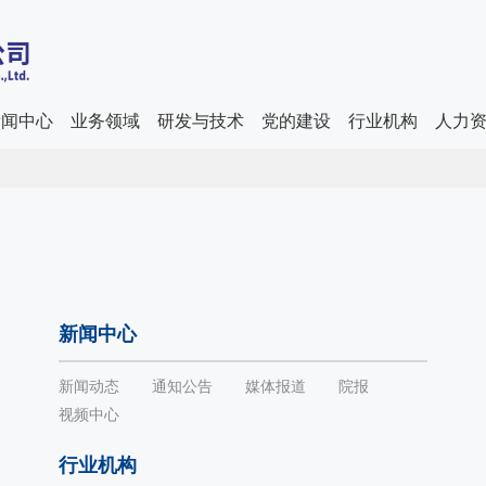
新闻中心
业务领域
研发与技术
党的建设
行业机构
人力
新闻中心
新闻动态
通知公告
媒体报道
院报
视频中心
行业机构