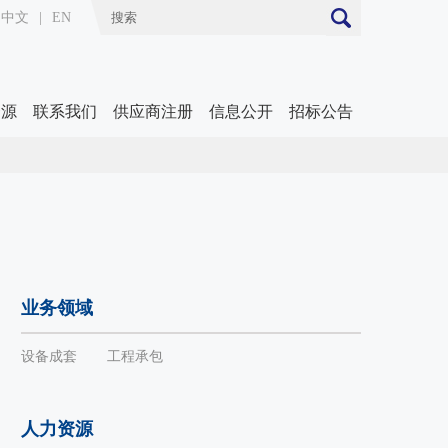
中文
|
EN
资源
联系我们
供应商注册
信息公开
招标公告
业务领域
设备成套
工程承包
人力资源