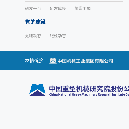
研发平台
研发成果
荣誉奖励
党的建设
党建动态
纪检动态
友情链接: