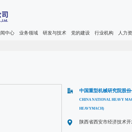
新闻中心
业务领域
研发与技术
党的建设
行业机构
人力
中国重型机械研究院股份
CHINA NATIONAL HEAVY MACH
HEAVYMACH)
陕西省西安市经济技术开发