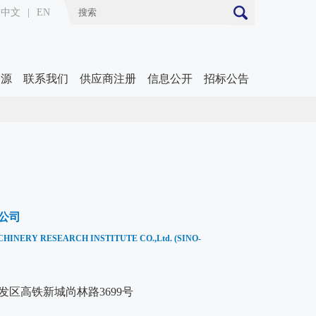
中文
|
EN
资源
联系我们
供应商注册
信息公开
招标公告
公司
INERY RESEARCH INSTITUTE CO.,Ltd. (SINO-
区高铁新城尚林路3699号