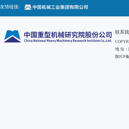
友情链接:
联系我
COPY
地 址
陕ICP备