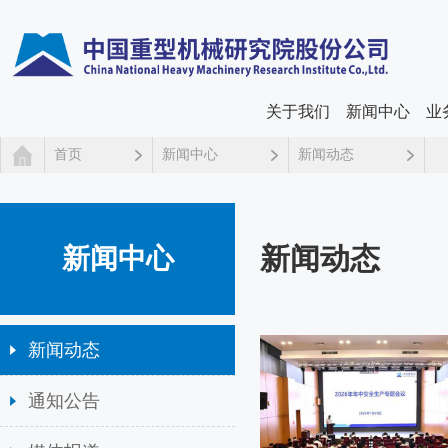
关于我们
新闻中心
业
首页
新闻中心
新闻动态
新闻动态
新闻中心
新闻动态
通知公告