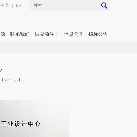
中文
|
EN
资源
联系我们
供应商注册
信息公开
招标公告
心
【
大
中
小
】