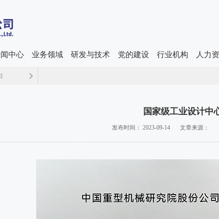
新闻中心
业务领域
研发与技术
党的建设
行业机构
人力
台
国家级工业设计中
发布时间： 2023-09-14
文章来源：